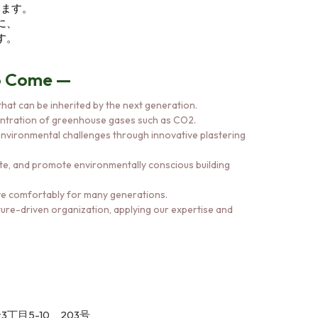
います。
に、
す。
to Come —
hat can be inherited by the next generation.
centration of greenhouse gases such as CO2.
environmental challenges through innovative plastering
ste, and promote environmentally conscious building
ive comfortably for many generations.
ture-driven organization, applying our expertise and
3丁目5-10 203号