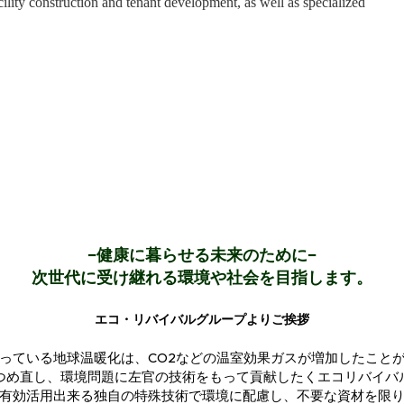
cility construction and tenant development, as well as specialized
−
健康に暮らせる未来のために−
次世代に受け継れる環境や社会を
目指します。
エコ・リバイバルグループよりご挨拶
っている地球温暖化は、CO2などの温室効果ガスが増加したこと
つめ直し、環境問題に左官の技術をもって貢献したくエコリバイバ
有効活用出来る独自の特殊技術で環境に配慮し、不要な資材を限