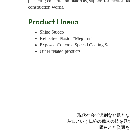
plastering construction materials, support for medical fa
construction works.
Product Lineup
Shine Stucco
Reflective Plaster “Megumi”
Exposed Concrete Special Coating Set
Other related products
現代社会で深刻な問題とな
左官という伝統の職人の技を見
限られた資源を