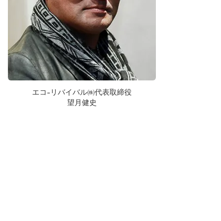
エコ-リバイバル㈱代表取締役
望月健史