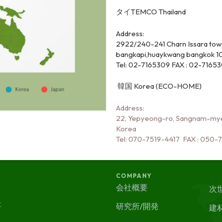
タイTEMCO Thailand
Address:
2922/240-241 Charn Issara towe
bangkapi,
huaykwang bangkok 10
Tel: 02-7165309 FAX : 02-7165
韓国 Korea (ECO-HOME)
Address:
22, Yepyeong-ro, Sangnam-mye
Korea
Tel: 070-7519-4417 FAX : 050-
COMPANY
会社概要
次
社
研究所/開発
建