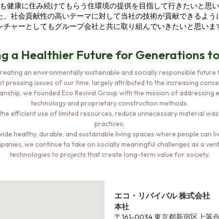
も健康に住み続けてもらう住環境の提供を目指して行きたいと思
た、社会貢献性の高いテーマに対して当社の技術が貢献できるよう
ンチャーとしてもグループ会社と共に取り組んでいきたいと思いま
ng a Healthier Future for Generations 
reating an environmentally sustainable and socially responsible future t
pressing issues of our time, largely attributed to the increasing con
smanship, we founded Eco Revival Group with the mission of addressing 
technology and proprietary construction methods.
he efficient use of limited resources, reduce unnecessary material wa
practices.
vide healthy, durable, and sustainable living spaces where people can l
panies, we continue to take on socially meaningful challenges as a ven
technologies to projects that create long-term value for society.
エコ・リバイバル 株式会社
本社
〒161-0034 東京都新宿区上落合