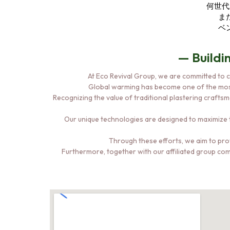
何世代
ま
ベ
— Buildi
At Eco Revival Group, we are committed to c
Global warming has become one of the most 
Recognizing the value of traditional plastering craft
Our unique technologies are designed to maximize t
Through these efforts, we aim to pro
Furthermore, together with our affiliated group com