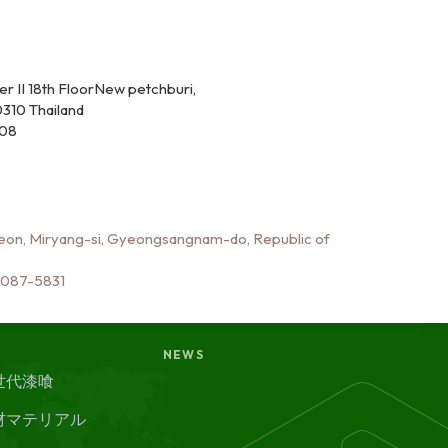
r II 18th FloorNew petchburi,
310 Thailand
308
on, Miryang-si, Gyeongsangnam-do, Republic of
7087-5831
NEWS
世代漆喰
材マテリアル