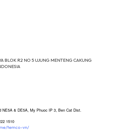
YA BLOK R2 NO 5 UJUNG MENTENG CAKUNG
INDONESIA
 NE5A & DE5A, My Phuoc IP 3, Ben Cat Dist.
222 1510
home/temco-vn/