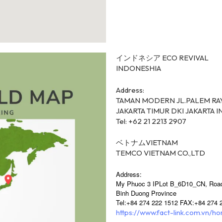
インドネシア ECO REVIVAL
INDONESHIA
Address:
TAMAN MODERN JL.PALEM RA
JAKARTA TIMUR DKI JAKARTA 
Tel: +62 21 2213 2907
ベトナムVIETNAM
TEMCO VIETNAM CO.,LTD
Address:
My Phuoc 3 IPLot B_6D10_CN, Road
Binh Duong Province
Tel:+84 274 222 1512 FAX:+84 274 
https://www.fact-link.com.vn/